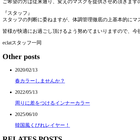
ご希望の方は従来通り、変えのマスクを提供させめ頂きます
『スタッフ』
スタッフの判断に委ねますが、体調管理徹底の上基本的にマ
皆様が快適にお過ごし頂けるよう努めてまいりますので、今後と
eclatスタッフ一同
Other posts
2020/02/13
春カラーしませんか？
2022/05/13
周りに差をつけるインナーカラー
2025/06/10
韓国風くびれレイヤー！
RELATES POSTS