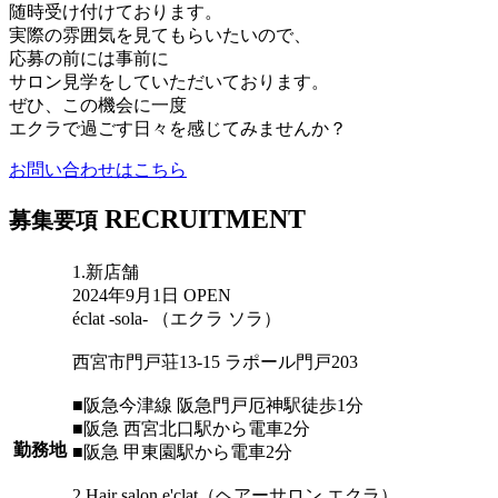
随時受け付けております。
実際の雰囲気を見てもらいたいので、
応募の前には事前に
サロン見学をしていただいております。
ぜひ、この機会に一度
エクラで過ごす日々を感じてみませんか？
お問い合わせはこちら
RECRUITMENT
募集要項
1.新店舗
2024年9月1日 OPEN
éclat -sola- （エクラ ソラ）
西宮市門戸荘13-15 ラポール門戸203
■阪急今津線 阪急門戸厄神駅徒歩1分
■阪急 西宮北口駅から電車2分
勤務地
■阪急 甲東園駅から電車2分
2.Hair salon e'clat（ヘアーサロン エクラ）