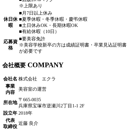
※上限あり
■月7日以上休み
休日休
■夏季休暇・冬季休暇・慶弔休暇
暇
■土日休みOK・長期休暇OK
■有給休暇（10日）
■要美容免許
応募資
※美容学校新卒の方は成績証明書・卒業見込証明書
格
が必要です
COMPANY
会社概要
会社名
株式会社 エクラ
事業
美容室の運営
内容
〒665-0035
所在地
兵庫県宝塚市逆瀬川2丁目1-1 2F
設立年
2018年
代表
近藤 良介
取締役