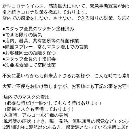
新型コロナウイルス、感染拡大において、緊急事態宣言が解
引き続きコロナ対策を徹底しております。
店内での感染をしない、させない、できる限りの対策、対応
●スタッフ全員のワクチン接種済み
●できる限りの換気
●店内、器具、共有箇所等の除菌作業
●除菌スプレー、常なマスク着用での営業
●お客様同士の距離を保つ
●スタッフ全員の手指消毒
●次亜塩素酸にて空間除菌
不安に思いながらも御来店下さるお客様や、こんな時でも素
大変ご不便をお掛け致しますが、お客様にも下記の事をお守
:店内でのマスクの着用
（必要な時だけ一瞬外してもらう時はあります）
（簡易マスクも準備しております）
:入店時、アルコール消毒の実施
:風邪等の症状（せき、喉、発熱、無味無臭の感覚など）のあ
:2週間以内に渡航歴のある方、感染源となっている場所に居