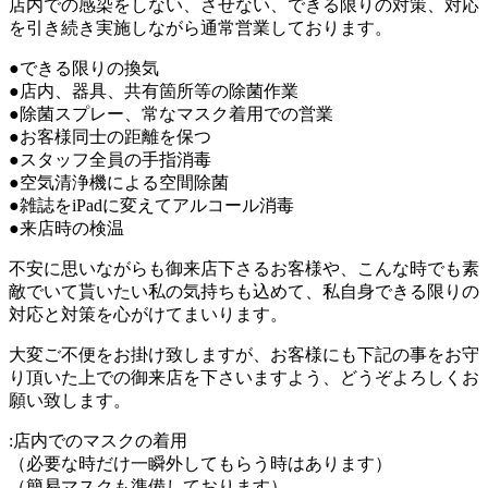
店内での感染をしない、させない、できる限りの対策、対応
を引き続き実施しながら通常営業しております。
●できる限りの換気
●店内、器具、共有箇所等の除菌作業
●除菌スプレー、常なマスク着用での営業
●お客様同士の距離を保つ
●スタッフ全員の手指消毒
●空気清浄機による空間除菌
●雑誌をiPadに変えてアルコール消毒
●来店時の検温
不安に思いながらも御来店下さるお客様や、こんな時でも素
敵でいて貰いたい私の気持ちも込めて、私自身できる限りの
対応と対策を心がけてまいります。
大変ご不便をお掛け致しますが、お客様にも下記の事をお守
り頂いた上での御来店を下さいますよう、どうぞよろしくお
願い致します。
:店内でのマスクの着用
（必要な時だけ一瞬外してもらう時はあります）
（簡易マスクも準備しております）