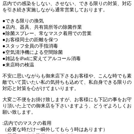
店内での感染をしない、させない、できる限りの対策、対応
を引き続き実施しながら通常営業しております。
●できる限りの換気
●店内、器具、共有箇所等の除菌作業
●除菌スプレー、常なマスク着用での営業
●お客様同士の距離を保つ
●スタッフ全員の手指消毒
●空気清浄機による空間除菌
●雑誌をiPadに変えてアルコール消毒
●来店時の検温
不安に思いながらも御来店下さるお客様や、こんな時でも素
敵でいて貰いたい私の気持ちも込めて、私自身できる限りの
対応と対策を心がけてまいります。
大変ご不便をお掛け致しますが、お客様にも下記の事をお守
り頂いた上での御来店を下さいますよう、どうぞよろしくお
願い致します。
:店内でのマスクの着用
（必要な時だけ一瞬外してもらう時はあります）