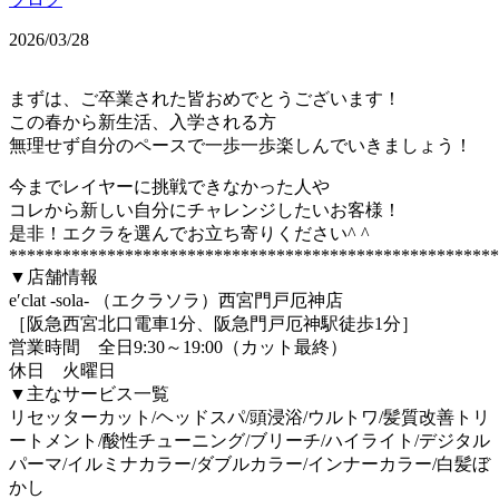
2026/03/28
まずは、ご卒業された皆おめでとうございます！
この春から新生活、入学される方
無理せず自分のペースで一歩一歩楽しんでいきましょう！
今までレイヤーに挑戦できなかった人や
コレから新しい自分にチャレンジしたいお客様！
是非！エクラを選んでお立ち寄りください^ ^
*******************************************************
▼店舗情報
e′clat -sola- （エクラソラ）西宮門戸厄神店
［阪急西宮北口電車1分、阪急門戸厄神駅徒歩1分］
営業時間 全日9:30～19:00（カット最終）
休日 火曜日
▼主なサービス一覧
リセッターカット/ヘッドスパ/頭浸浴/ウルトワ/髪質改善トリ
ートメント/酸性チューニング/ブリーチ/ハイライト/デジタル
パーマ/イルミナカラー/ダブルカラー/インナーカラー/白髪ぼ
かし