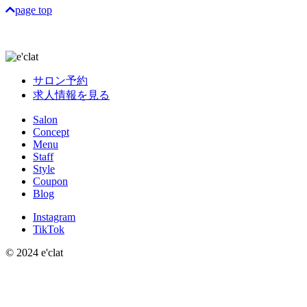
page top
サロン予約
求人情報を見る
Salon
Concept
Menu
Staff
Style
Coupon
Blog
Instagram
TikTok
© 2024 e'clat