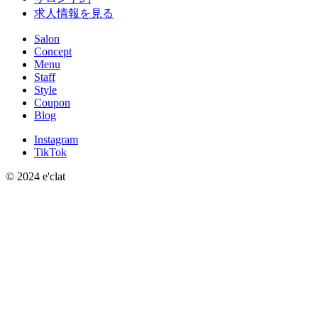
求人情報を見る
Salon
Concept
Menu
Staff
Style
Coupon
Blog
Instagram
TikTok
© 2024 e'clat