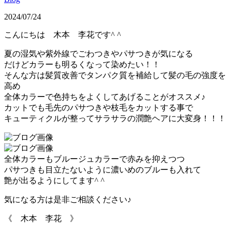
2024/07/24
こんにちは 木本 李花です^ ^
夏の湿気や紫外線でごわつきやパサつきが気になる
だけどカラーも明るくなって染めたい！！
そんな方は髪質改善でタンパク質を補給して髪の毛の強度を
高め
全体カラーで色持ちをよくしてあげることがオススメ♪
カットでも毛先のパサつきや枝毛をカットする事で
キューティクルが整ってサラサラの潤艶ヘアに大変身！！！
全体カラーもブルージュカラーで赤みを抑えつつ
パサつきも目立たないように濃いめのブルーも入れて
艶が出るようにしてます^ ^
気になる方は是非ご相談ください♪
《 木本 李花 》