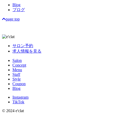
Blog
ブログ
page top
サロン予約
求人情報を見る
Salon
Concept
Menu
Staff
Style
Coupon
Blog
Instagram
TikTok
© 2024 e'clat