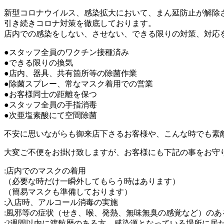
新型コロナウイルス、感染拡大において、まん延防止が解除
引き続きコロナ対策を徹底しております。
店内での感染をしない、させない、できる限りの対策、対応
●スタッフ全員のワクチン接種済み
●できる限りの換気
●店内、器具、共有箇所等の除菌作業
●除菌スプレー、常なマスク着用での営業
●お客様同士の距離を保つ
●スタッフ全員の手指消毒
●次亜塩素酸にて空間除菌
不安に思いながらも御来店下さるお客様や、こんな時でも素
大変ご不便をお掛け致しますが、お客様にも下記の事をお守
:店内でのマスクの着用
（必要な時だけ一瞬外してもらう時はあります）
（簡易マスクも準備しております）
:入店時、アルコール消毒の実施
:風邪等の症状（せき、喉、発熱、無味無臭の感覚など）のあ
:2週間以内に渡航歴のある方、感染源となっている場所に居