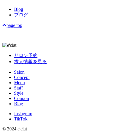
Blog
ブログ
page top
サロン予約
求人情報を見る
Salon
Concept
Menu
Staff
Style
Coupon
Blog
Instagram
TikTok
© 2024 e'clat