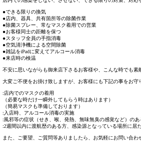
店内での感染をしない、させない、できる限りの対策、対応
●できる限りの換気
●店内、器具、共有箇所等の除菌作業
●除菌スプレー、常なマスク着用での営業
●お客様同士の距離を保つ
●スタッフ全員の手指消毒
●空気清浄機による空間除菌
●雑誌をiPadに変えてアルコール消毒
●来店時の検温
不安に思いながらも御来店下さるお客様や、こんな時でも素
大変ご不便をお掛け致しますが、お客様にも下記の事をお守
:店内でのマスクの着用
（必要な時だけ一瞬外してもらう時はあります）
（簡易マスクも準備しております）
:入店時、アルコール消毒の実施
:風邪等の症状（せき、喉、発熱、無味無臭の感覚など）のあ
:2週間以内に渡航歴のある方、感染源となっている場所に居
また、ご要望、ご質問等ありましたら、お気軽にお問い合わ