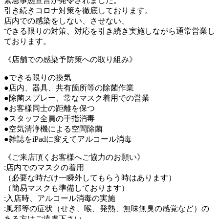
緊急事態宣言が発令されました。
引き続きコロナ対策を徹底しております。
店内での感染をしない、させない、
できる限りの対策、対応を引き続き実施しながら通常営業し
ております。
《店舗での感染予防策への取り組み》
●できる限りの換気
●店内、器具、共有箇所等の除菌作業
●除菌スプレー、常なマスク着用での営業
●お客様同士の距離を保つ
●スタッフ全員の手指消毒
●空気清浄機による空間除菌
●雑誌をiPadに変えてアルコール消毒
《ご来店頂くお客様へご協力のお願い》
:店内でのマスクの着用
（必要な時だけ一瞬外してもらう時はあります）
（簡易マスクも準備しております）
:入店時、アルコール消毒の実施
:風邪等の症状（せき、喉、発熱、無味無臭の感覚など）の
ある方はご遠慮下さい。