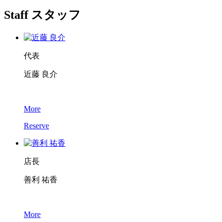
Staff
スタッフ
代表
近藤 良介
More
Reserve
店長
善利 祐香
More